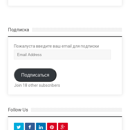
Подписка
Пожалуста введите ваш email для подписки
E
m
a
i
Подписаться
l
Join 18 other subscribers
A
d
d
r
Follow Us
e
s
s