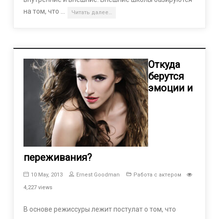
на том, что …
Читать далее…
Откуда
берутся
эмоции и
переживания?
10 May, 2013
Ernest Goodman
Работа с актером
4,227 views
В основе режиссуры лежит постулат о том, что