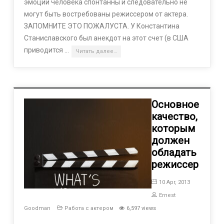
эмоции человека спонтанны и следовательно не
могут быть востребованы режиссером от актера.
ЗАПОМНИТЕ ЭТО ПОЖАЛУСТА. У Константина
Станиславского был анекдот на этот счет (в США
приводится …
Читать далее…
Основное
качество,
которым
должен
обладать
режиссер
10 Apr, 2013
Ernest
Goodman
Работа с актером
6,597 views