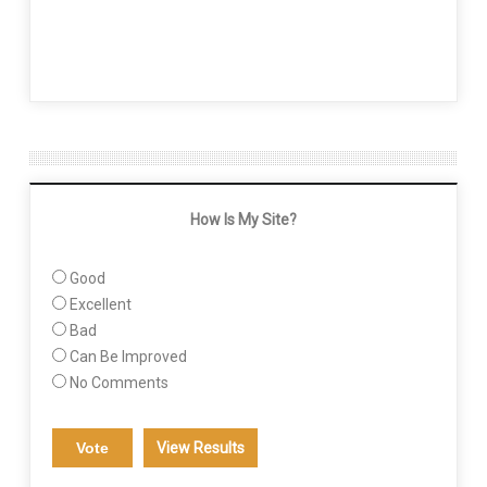
How Is My Site?
Good
Excellent
Bad
Can Be Improved
No Comments
View Results