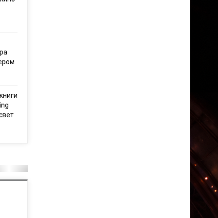
ра
тером
книги
ing
свет