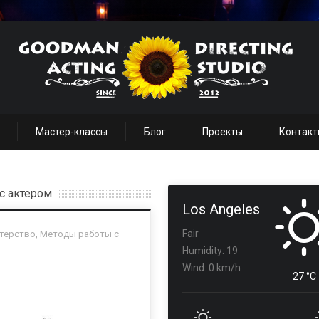
Мастер-классы
Блог
Проекты
Контакт
с актером
Los Angeles
Fair
терство
,
Методы работы с
Humidity: 19
Wind: 0 km/h
27 °C