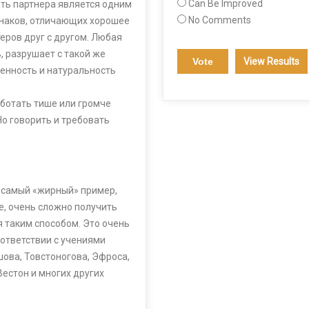
Can Be Improved
ать партнера является одним
No Comments
знаков, отличающих хорошее
теров друг с другом. Любая
, разрушает с такой же
View Results
венность и натуральность
аботать тише или громче
Но говорить и требовать
ь самый «жирный» пример,
е, очень сложно получить
 таким способом. Это очень
оответствии с учениями
ова, Товстоногова, Эфроса,
естон и многих других