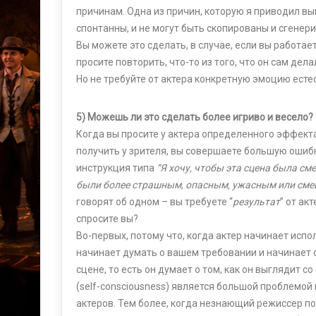
причинам. Одна из причин, которую я приводил в
спонтанны, и не могут быть скопированы и сгенер
Вы можете это сделать, в случае, если вы работает
просите повторить, что-то из того, что он сам дела
Но не требуйте от актера конкретную эмоцию есте
5) Можешь ли это сделать более игриво и весело?
Когда вы просите у актера определенного эффекта
получить у зрителя, вы совершаете большую ошиб
инструкция типа
“Я хочу, чтобы эта сцена была см
были более страшным, опасным, ужасным или см
говорят об одном – вы требуете “
результат
” от ак
спросите вы?
Во-первых, потому что, когда актер начинает исп
начинает думать о вашем требовании и начинает 
сцене, то есть он думает о том, как он выглядит с
(self-consciousness) является большой проблемо
актеров. Тем более, когда незнающий режиссер п