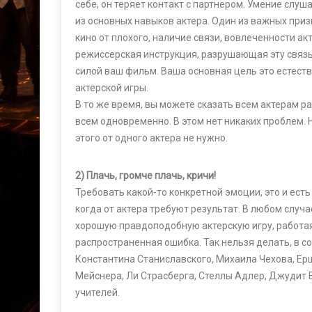
себе, он теряет контакт с партнером. Умение слуш
из основных навыков актера. Один из важных при
кино от плохого, наличие связи, вовлеченности ак
режиссерская инструкция, разрушающая эту связь
силой ваш фильм. Ваша основная цель это естест
актерской игры.
В то же время, вы можете сказать всем актерам р
всем одновременно. В этом нет никаких проблем. 
этого от одного актера не нужно.
2) Плачь, громче плачь, кричи!
Требовать какой-то конкретной эмоции, это и ест
когда от актера требуют результат. В любом случа
хорошую правдоподобную актерскую игру, работая
распространенная ошибка. Так нельзя делать, в с
Константина Станиславского, Михаила Чехова, Ерш
Мейснера, Ли Страсберга, Стеллы Адлер, Джудит В
учителей.