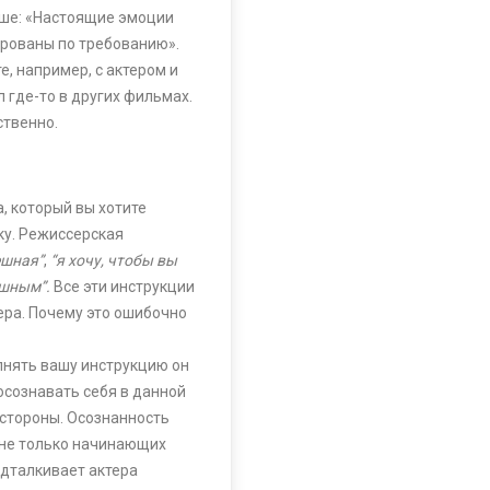
ыше: «Настоящие эмоции
ированы по требованию».
е, например, с актером и
л где-то в других фильмах.
ственно.
, который вы хотите
ку. Режиссерская
ешная”
,
“я хочу, чтобы вы
ешным”.
Все эти инструкции
тера. Почему это ошибочно
олнять вашу инструкцию он
осознавать себя в данной
о стороны. Осознанность
й не только начинающих
одталкивает актера