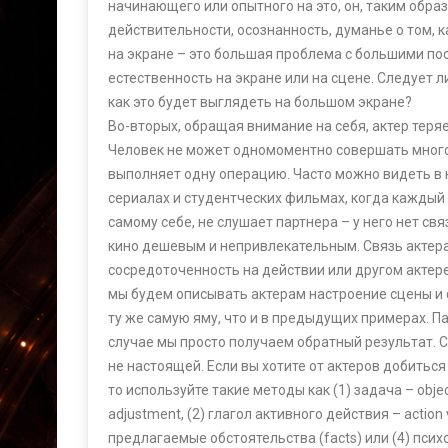
начинающего или опытного на это, он, таким обра
действительности, осознанность, думанье о том, к
на экране – это большая проблема с большими по
естественность на экране или на сцене. Следует 
как это будет выглядеть на большом экране?
Во-вторых, обращая внимание на себя, актер теряе
Человек не может одномоментно совершать много
выполняет одну операцию. Часто можно видеть в 
сериалах и студентческих фильмах, когда каждый 
самому себе, не слушает партнера – у него нет свя
кино дешевым и непривлекательным. Связь актера 
сосредоточенность на действии или другом актер
мы будем описывать актерам настроение сцены и 
ту же самую яму, что и в предыдущих примерах. Па
случае мы просто получаем обратный результат. С
не настоящей. Если вы хотите от актеров добитьс
то используйте такие методы как (1) задача – objec
adjustment, (2) глагол активного действия – action 
предлагаемые обстоятельства (facts) или (4) псих