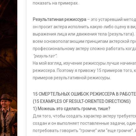
показать на примерах.
Результатиная режиссура
– это устаревший метод
он просит актера исполнить какую-либо сцену в в
выражения лица или движения тела (результата).
всем основополагающим принципам актерской пр
профессиональному актеру сложно работать когда
“результат”
.
На мой взгляд, изучение режиссуры лучше начинат
режиссера. Поэтому я привожу 15 примеров того, к
примеров результативной режиссуры.
15 СМЕРТЕЛЬНЫХ ОШИБОК РЕЖИССЕРА В РАБОТЕ
(15 EXAMPLES OF RESULT-ORIENTED DIRECTIONS)
1) Можешь это сделать громче, тише?
Для того, чтобы создать характер актеру требуетс
создан и он выполняет поставленные задачи, один
потребовать говорить “громче” или “еще громче”.