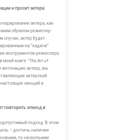
ации и просит актера
гнорирование актера, как
 таким образом режиссер
м случае, актер будет
ированным на “задаче”.
ших инструментов режиссера.
в моей книге
“The Art of
те интонацию актеру, вы
оставляющие актерской
 настоящих эмоций и
ит повторить эпизод в
едопустимый подход. В этом
 цель – достичь наличия
аковыми, по нескольким