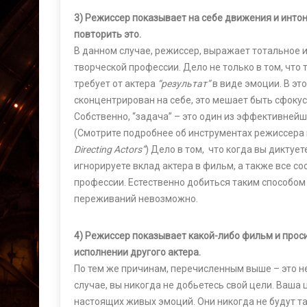
3) Режиссер показывает на себе движения и интон
повторить это.
В данном случае, режиссер, выражает тотальное и
творческой профессии. Дело не только в том, что
требует от актера
“результат”
в виде эмоции. В это
сконцентрирован на себе, это мешает быть сфокус
Собственно, “задача” – это один из эффективней
(Смотрите подробнее об инструментах режиссера 
Directing Actors”
) Дело в том, что когда вы диктуе
игнорируете вклад актера в фильм, а также все с
профессии. Естественно добиться таким способом
переживаний невозможно.
4) Режиссер показывает какой-либо фильм и прос
исполнении другого актера.
По тем же причинам, перечисленным выше – это н
случае, вы никогда не добьетесь свой цели. Ваша
настоящих живых эмоций. Они никогда не будут т