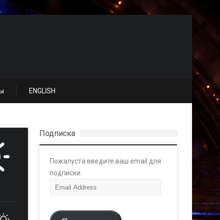
ы
ENGLISH
Подписка
Пожалуста введите ваш email для
подписки
E
m
a
i