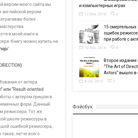
ой версии моего сайта вы
и компьютерных играх
е английской версии
12 Nov, 2016
0
 затрагиваю более
мастерства.
15 смертельных
ошибок режиссе
отя в моей книге в
при работе с ак
ера. Книгу можно купить на
10 Nov, 2016
0
hop/
Второе издание 
IRECTION)
“The Art of Direct
Actors” вышло в 
8 Jul, 2015
0
бования от актера
n” или “Result-oriented
аботы с актером пришли в
временных форм. Данный
Фэйсбук
ом режиссера. Тот же
кой школе режиссуры в
льшой ошибкой режиссера,
 такое, легче всего