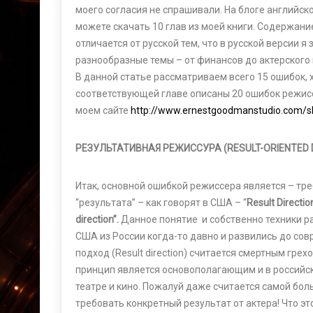
моего согласия не спрашивали. На блоге английск
можете скачать 10 глав из моей книги. Содержани
отличается от русской тем, что в русской версии я
разнообразные темы – от финансов до актерского 
В данной статье рассматриваем всего 15 ошибок, х
соответствующей главе описаны 20 ошибок режисс
моем сайте
http://www.ernestgoodmanstudio.com/s
РЕЗУЛЬТАТИВНАЯ РЕЖИССУРА (RESULT-ORIENTED D
Итак, основной ошибкой режиссера является – тре
“результата” – как говорят в США – “
Result Directio
direction”.
Данное понятие и собственно техники р
США из России когда-то давно и развились до со
подход (Result direction) считается смертным грех
принцип является основополагающим и в российс
театре и кино. Пожалуй даже считается самой бо
требовать конкретный результат от актера! Что это