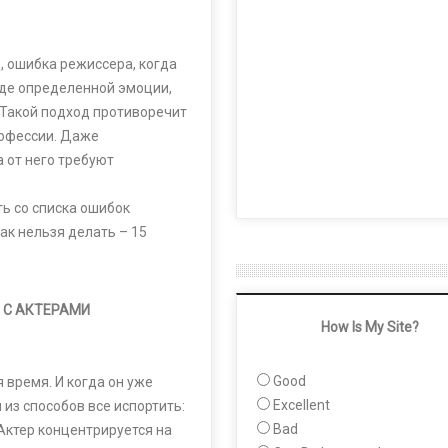
, ошибка режиссера, когда
иде определенной эмоции,
 Такой подход противоречит
офессии. Даже
 от него требуют
ь со списка ошибок
ак нельзя делать – 15
 С АКТЕРАМИ
How Is My Site?
Good
я время. И когда он уже
Excellent
 из способов все испортить:
Bad
 Актер концентрируется на