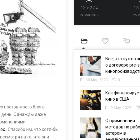
13
27
13
24 Mar 2016
25 M
Все, что нужно з
о договоре pre-s
кинопроизводст
30 Mar, 2023
0
Как финансируе
кино в США
х постов моего блога.
9 May, 2022
в день. Однажды даже
О применении
изменениями.
методов по рабо
oc..
Спасибо им, что хотя-бы
актером в
 несмотря на то, что они
анимированном 