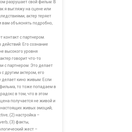
зом разрушает свой фильм. В
ак я выгляжу на сцене или
следствиями, актер теряет
ли вам объяснять подробно,
т контакт с партнером.
 действий. Его сознание
не высокого уровня
актер говорит что-то
зи с партнером. Это делает
с другим актером, его
е делает кино живым. Если
фильма, то тоже попадаем в
радокс в том, что в этом
цена получается не живой и
я настоящих живых эмоций,
tive; (2) настройка –
verb, (3) факты,
ологический жест –