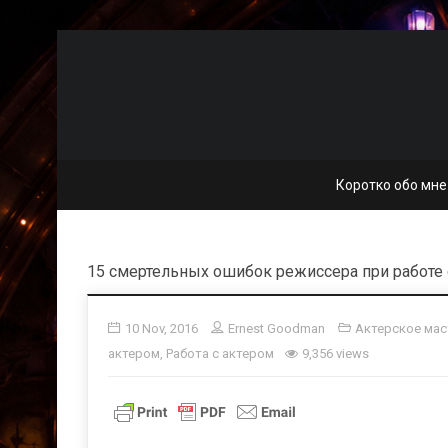
Коротко обо мне
15 смертельных ошибок режиссера при работе 
10 Nov, 2016
Ernest Goodman
Актерское мас
актером
,
Работа с актером
9,356 views