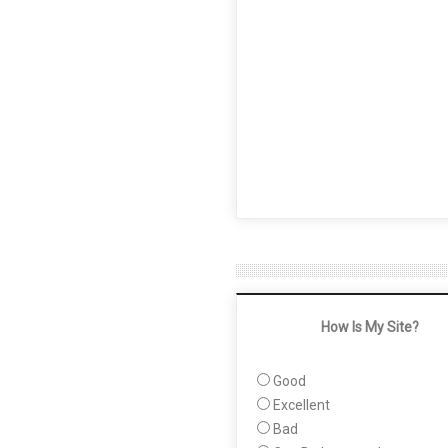
How Is My Site?
Good
Excellent
Bad