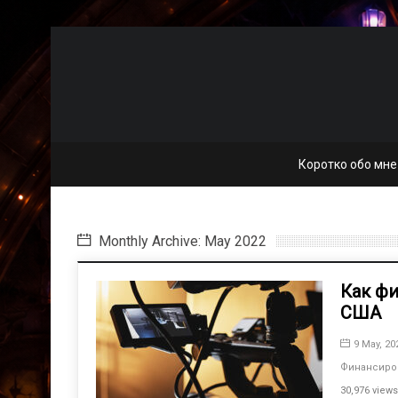
Коротко обо мне
Monthly Archive: May 2022
Как фи
США
9 May, 20
Финансиро
30,976 views