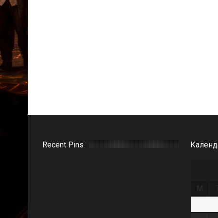
Recent Pins
Календ
M