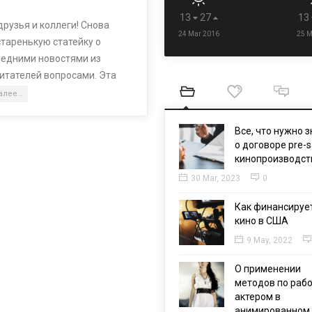
13
27
13
рузья и коллеги! Снова
24 Mar 2016
25 M
старенькую статейку о
ледними новостями из
читателей вопросами. Эта
далее…
Все, что нужно з
о договоре pre-s
кинопроизводст
30 Mar, 2023
0
Как финансируе
кино в США
9 May, 2022
О применении
методов по рабо
актером в
анимированном 