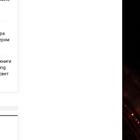
ра
тером
книги
ing
свет