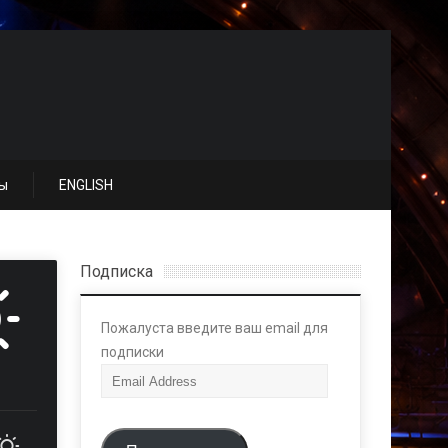
ы
ENGLISH
Подписка
Пожалуста введите ваш email для
подписки
E
m
a
i