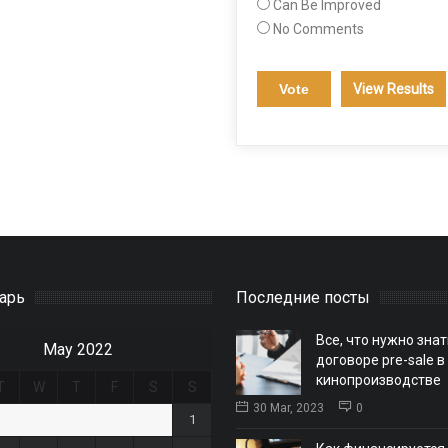
Can Be Improved
No Comments
View Results
арь
Последние посты
Все, что нужно знат
May 2022
договоре pre-sale в
кинопроизводстве
T
W
T
F
S
S
30 Mar, 2023
0
1