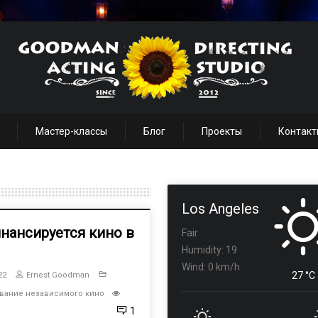
Мастер-классы
Блог
Проекты
Контакт
Los Angeles
нансируется кино в
Fair
Humidity: 19
Wind: 0 km/h
27 °C
22
Ernest Goodman
вание независимого кино
1