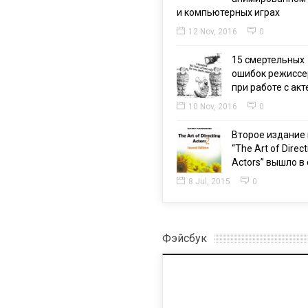
и компьютерных играх
12 Nov, 2016
0
15 смертельных
ошибок режиссе
при работе с ак
10 Nov, 2016
0
Второе издание 
“The Art of Direct
Actors” вышло в 
8 Jul, 2015
0
Фэйсбук