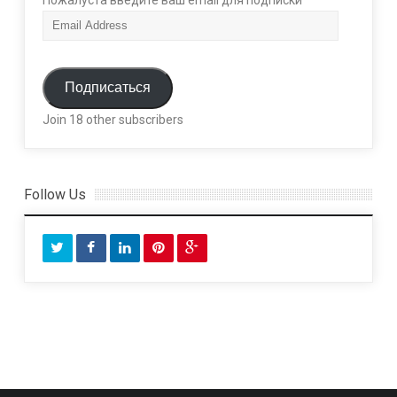
E
m
a
i
Подписаться
l
Join 18 other subscribers
A
d
d
r
Follow Us
e
s
s