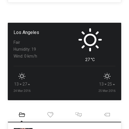
Los Angeles
Fair
Humidity: 19
Wind: 0 km/h
27 °C
13
27
13
25
24 Mar 2016
25 Mar 2016