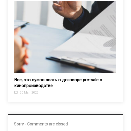
Все, что нужно знать о договоре pre-sale в
Второ
кинопроизводстве
вышло
30 Mar, 2023
8 Ju
Sorry - Comments are closed