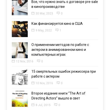
Все, что нужно знать о договоре pre-sale
в кинопроизводстве
30 Mar, 2023
0
Как финансируется кино в США
9 May, 2022
1
О применении методов по работе с
актером в анимированном кино и
компьютерных играх
12 Nov, 2016
0
15 смертельных ошибок режиссера при
работе с актером
10 Nov, 2016
0
Второе издание книги “The Art of
Directing Actors” вышло в свет
8 Jul, 2015
0