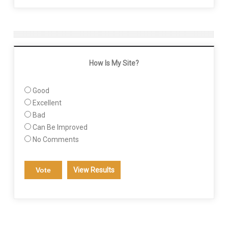
How Is My Site?
Good
Excellent
Bad
Can Be Improved
No Comments
View Results