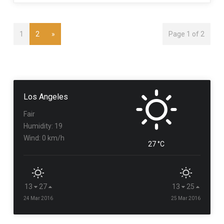
1
2
»
Page 1 of 2
Los Angeles
Fair
Humidity: 19
Wind: 0 km/h
27 °C
13
27
13
25
24 Mar 2016
25 Mar 2016