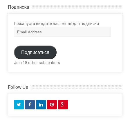
Подписка
Пожалуста введите ваш email для подписки
E
m
a
i
Подписаться
l
Join 18 other subscribers
A
d
d
r
Follow Us
e
s
s