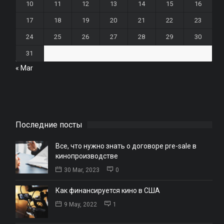
10
11
12
13
14
15
16
17
18
19
20
21
22
23
24
25
26
27
28
29
30
31
« Mar
Последние посты
Все, что нужно знать о договоре pre-sale в
кинопроизводстве
30 Mar, 2023
0
Как финансируется кино в США
9 May, 2022
1