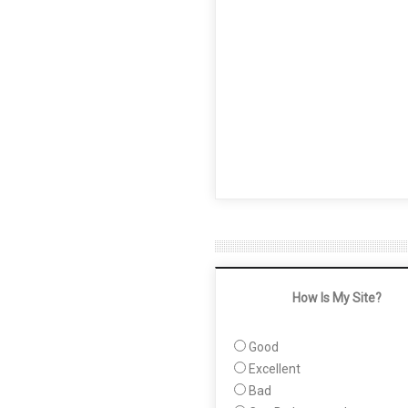
How Is My Site?
Good
Excellent
Bad