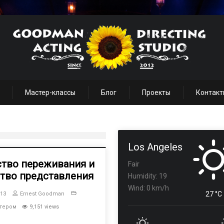
Мастер-классы
Блог
Проекты
Контакт
Los Angeles
ство переживания и
Fair
ство представления
Humidity: 19
Wind: 0 km/h
27 °C
013
Ernest Goodman
ктером
9,151 views