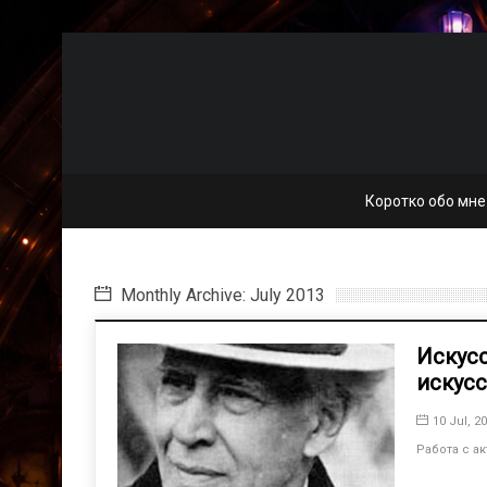
Коротко обо мне
Monthly Archive: July 2013
Искус
искус
10 Jul, 2
Работа с а