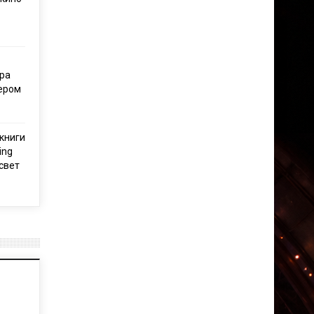
ра
тером
книги
ing
свет