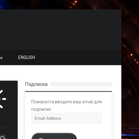
ы
ENGLISH
Подписка
Пожалуста введите ваш email для
подписки
E
m
a
i