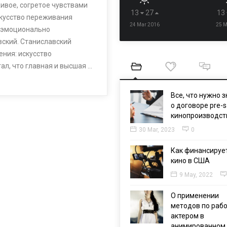
ивое, согретое чувствами
13
27
13
скусство переживания
24 Mar 2016
25 M
 эмоционально
вский. Станиславский
ения: искусство
ал, что главная и высшая …
Все, что нужно з
о договоре pre-s
кинопроизводст
30 Mar, 2023
0
Как финансируе
кино в США
9 May, 2022
О применении
методов по рабо
актером в
анимированном 