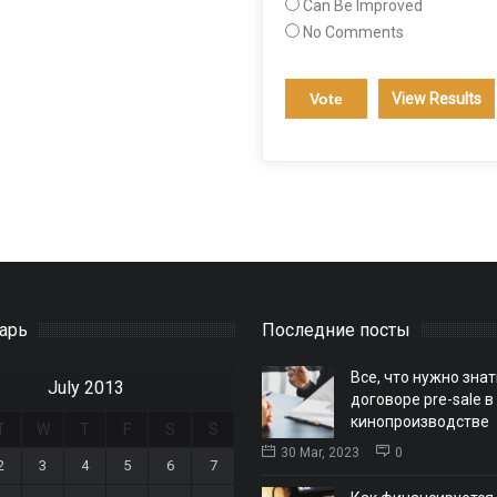
Can Be Improved
No Comments
View Results
арь
Последние посты
Все, что нужно знат
July 2013
договоре pre-sale в
кинопроизводстве
T
W
T
F
S
S
30 Mar, 2023
0
2
3
4
5
6
7