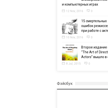
и компьютерных играх
12 Nov, 2016
0
15 смертельных
ошибок режиссе
при работе с ак
10 Nov, 2016
0
Второе издание 
“The Art of Direct
Actors” вышло в 
8 Jul, 2015
0
Фэйсбук