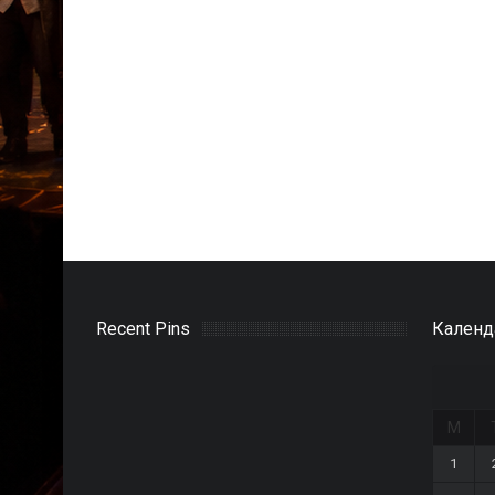
Recent Pins
Календ
M
1