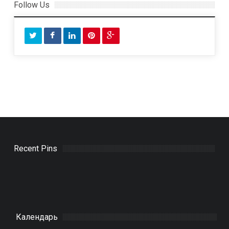
r
Follow Us
e
s
s
Recent Pins
Календарь