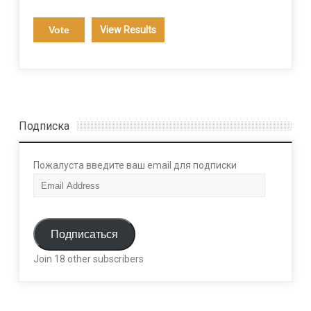
View Results
Подписка
Пожалуста введите ваш email для подписки
E
m
a
i
Подписаться
l
Join 18 other subscribers
A
d
d