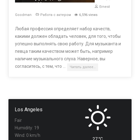
Ernest
Goodman
Работа с актером
6,596 views
Любая профессия определяет набор качеств,
какими должен обладать человек, для того, чтобы
успешно выполнять свою работу. Для музыканта и
певца таким качеством может быть, например
наличие музыкального слуха. Наверное, вы
согласитесь, с тем, что …
Читать далее…
Los Angeles
Fair
Humidity: 19
Wind: 0 km/h
27 °C