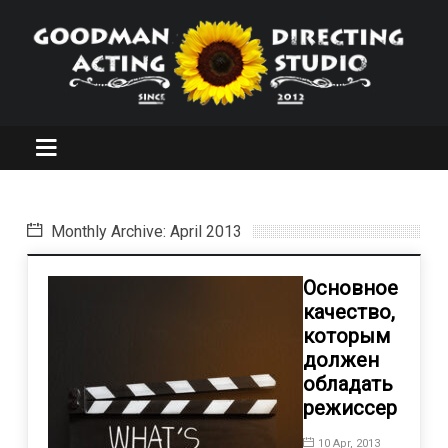
Monthly Archive: April 2013
Основное
качество,
которым
должен
обладать
режиссер
10 Apr, 2013