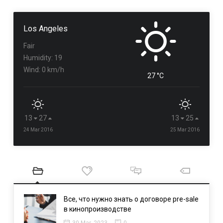
Los Angeles
Fair
Humidity: 19
Wind: 0 km/h
27 °C
13
27
13
25
24 Mar 2016
25 Mar 2016
Все, что нужно знать о договоре pre-sale
в кинопроизводстве
30 Mar, 2023
0