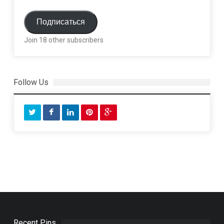
a
i
Подписаться
l
Join 18 other subscribers
A
d
d
r
Follow Us
e
s
s
Recent Pins