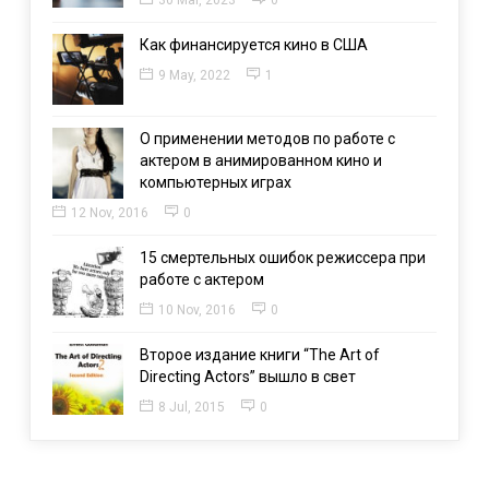
Как финансируется кино в США
9 May, 2022
1
О применении методов по работе с
актером в анимированном кино и
компьютерных играх
12 Nov, 2016
0
15 смертельных ошибок режиссера при
работе с актером
10 Nov, 2016
0
Второе издание книги “The Art of
Directing Actors” вышло в свет
8 Jul, 2015
0