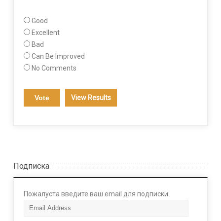
Good
Excellent
Bad
Can Be Improved
No Comments
View Results
Подписка
Пожалуста введите ваш email для подписки
E
m