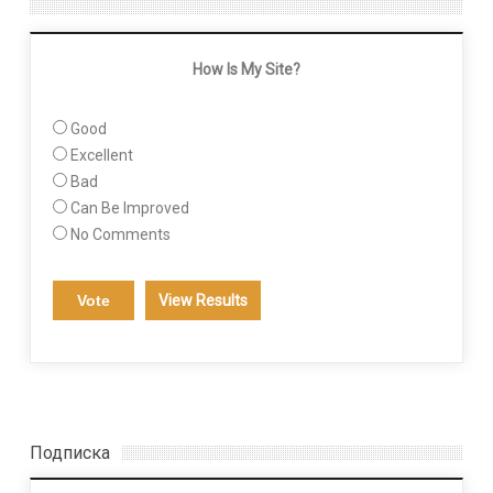
How Is My Site?
Good
Excellent
Bad
Can Be Improved
No Comments
View Results
Подписка