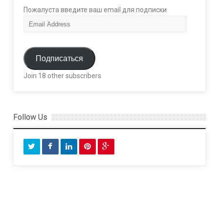
Пожалуста введите ваш email для подписки
E
m
a
i
Подписаться
l
Join 18 other subscribers
A
d
d
r
Follow Us
e
s
s