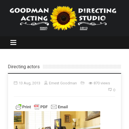
Directing actors
13 Aug, 2013
Ernest Goodman
870 views
0