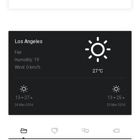
Los Angeles
Fair
Humidity: 19
Wind: 0 km/h
27 °C
13
27
13
25
24 Mar 2016
25 Mar 2016