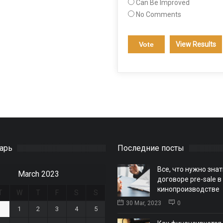
Can Be Improved
No Comments
View Results
арь
Последние посты
Все, что нужно знат
March 2023
договоре pre-sale в
кинопроизводстве
T
W
T
F
S
S
30 Mar, 2023
0
1
2
3
4
5