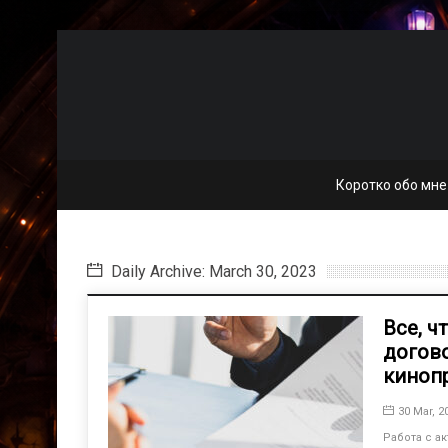
Коротко обо мне
Daily Archive: March 30, 2023
Все, ч
догово
киноп
30 Mar, 2
Работа с а