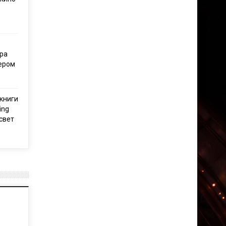
ра
тером
книги
ing
свет