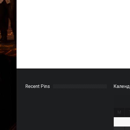
Recent Pins
Календ
M