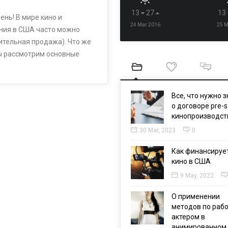
13
27
13
нь! В мире кино и
24 Mar 2016
25 M
ния в США часто можно
рительная продажа). Что же
 мы рассмотрим основные
Все, что нужно з
о договоре pre-s
кинопроизводст
30 Mar, 2023
0
Как финансируе
кино в США
9 May, 2022
О применении
методов по рабо
актером в
анимированном 