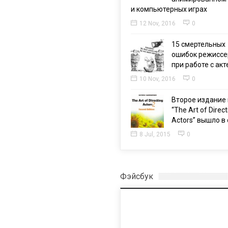
и компьютерных играх
12 Nov, 2016
0
15 смертельных
ошибок режиссе
при работе с ак
10 Nov, 2016
0
Второе издание 
“The Art of Direct
Actors” вышло в 
8 Jul, 2015
0
Фэйсбук