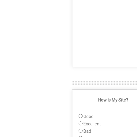
How Is My Site?
Good
Excellent
Bad