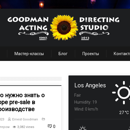
Мастер-классы
Блог
Проекты
Контакт
Los Angeles
то нужно знать о
Fair
ре pre-sale в
Humidity: 19
роизводстве
Wind: 0 km/h
27 °C
023
Ernest Goodman
0
ктером
3,082 views