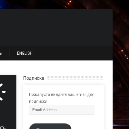
ы
ENGLISH
Подписка
Пожалуста введите ваш email для
подписки
E
m
a
i