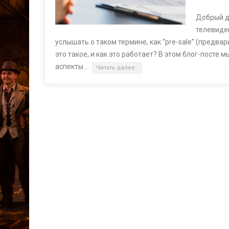
Добрый де
телевиде
услышать о таком термине, как “pre-sale” (предва
это такое, и как это работает? В этом блог-посте
аспекты …
Читать далее…