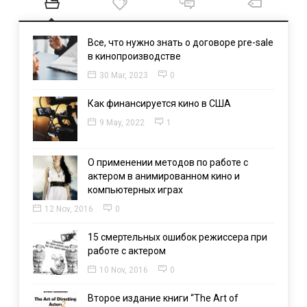
Все, что нужно знать о договоре pre-sale
в кинопроизводстве
30 Mar, 2023
0
Как финансируется кино в США
9 May, 2022
1
О применении методов по работе с
актером в анимированном кино и
компьютерных играх
12 Nov, 2016
0
15 смертельных ошибок режиссера при
работе с актером
10 Nov, 2016
0
Второе издание книги “The Art of