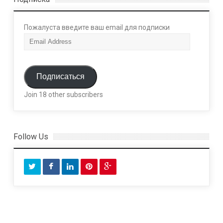
Пожалуста введите ваш email для подписки
E
m
a
i
Подписаться
l
Join 18 other subscribers
A
d
d
r
Follow Us
e
s
s