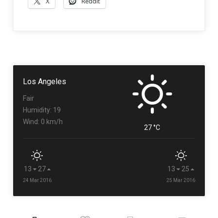
X
Reddit
Los Angeles
Fair
Humidity: 19
Wind: 0 km/h
27 °C
13
27
13
25
24 Mar 2016
25 Mar 2016