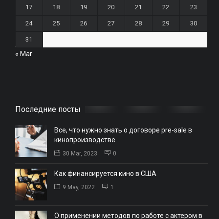
17
18
19
20
21
22
23
24
25
26
27
28
29
30
31
« Mar
Последние посты
Все, что нужно знать о договоре pre-sale в
кинопроизводстве
30 Mar, 2023
0
Как финансируется кино в США
9 May, 2022
1
О применении методов по работе с актером в