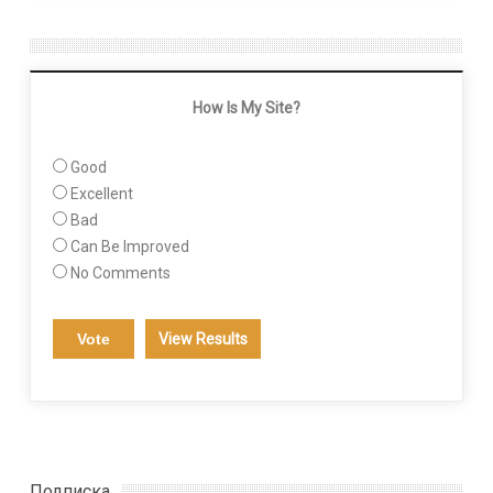
How Is My Site?
Good
Excellent
Bad
Can Be Improved
No Comments
View Results
Подписка